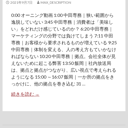
2021年9月7日
MAX_DESCRIPTION
0:00 オーニング動画 1:00 中田専務｜狭い範囲から
逸脱していない 3:45 中田専務｜消費者は「美味し
い」をどれだけ感じているのか？ 6:20 中田専務｜
マーケティングの分野では負けてしまう 7:11 中田
専務｜お客様から要求されるものが増えている 9:25
中田専務｜体制を変える、人の考え方もていかなけ
ればならない 10:20 中田専務｜拠点。会社全体が見
えないために起こる弊害 13:50 飯岡｜社内放送局
は、拠点と拠点がつながり、広い視点で考えられる
ようになる 15:00 ～16:07 飯岡｜一か所の拠点をき
っかけに、他の拠点を巻き込む 31 …
続きを読む
中
→
田
専
務
1