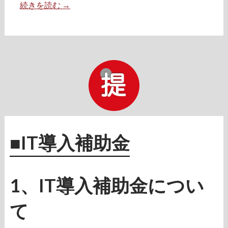
続きを読む
高
→
木
株
式
会
社
様
ホ
ー
ム
■IT導入補助金
ペ
ー
ジ
リ
1、IT導入補助金につい
ニ
ュ
て
ー
ア