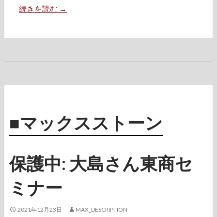
続きを読む
N
→
E
W
F
I
E
L
D
｜
リ
■マックスストーン
ー
ダ
ー
保護中: 大島さん東商セ
の
履
ミナー
歴
書
2021年12月23日
MAX_DESCRIPTION