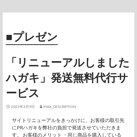
入
補
助
金
に
■プレゼン
つ
い
て
「リニューアルしました
ハガキ」発送無料代行サ
ービス
2022年3月9日
MAX_DESCRIPTION
サイトリニューアルをきっかけに、お客様の取引先
にPRハガキを弊社の負担で発送させていただきま
す。 お客様のメリット ・同じ商品を購入している