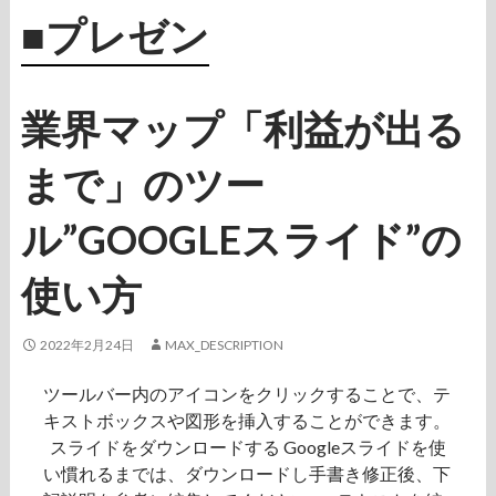
し
■プレゼン
た
ハ
ガ
業界マップ「利益が出る
キ
」
まで」のツー
発
送
ル”GOOGLEスライド”の
無
料
代
使い方
行
サ
2022年2月24日
MAX_DESCRIPTION
ー
ビ
ツールバー内のアイコンをクリックすることで、テ
ス
キストボックスや図形を挿入することができます。
スライドをダウンロードする Googleスライドを使
い慣れるまでは、ダウンロードし手書き修正後、下