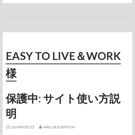
サ
イ
ト
改
善
案
EASY TO LIVE＆WORK
様
保護中: サイト使い方説
明
2026年8月5日
MAX_DESCRIPTION