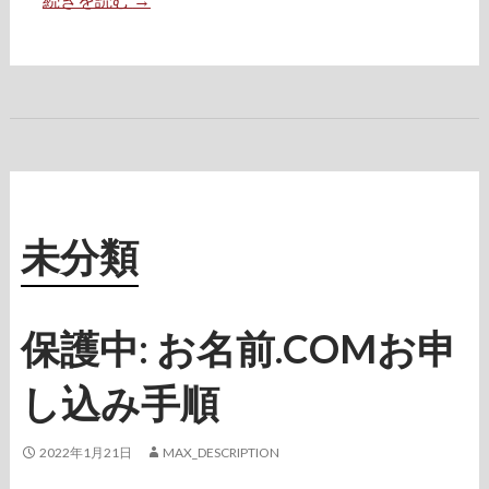
動
産
業
オ
ン
ラ
イ
ン
契
未分類
約
録
保護中: お名前.COMお申
画
デ
し込み手順
ー
タ
の
2022年1月21日
MAX_DESCRIPTION
活