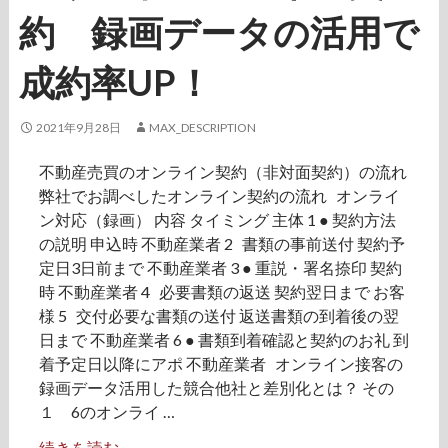
約 録画データの活用で
成約率UP！
2021年9月28日
MAX_DESCRIPTION
不動産売買のオンライン契約（非対面契約）の流れ
弊社でお調べしたオンライン契約の流れ オンライ
ン対応（録画） 内容 タイミング 主体 1 ● 契約方法
の説明 申込時 不動産業者 2 書類の事前送付 契約予
定日3日前まで 不動産業者 3 ● 重説・署名捺印 契約
時 不動産業者 4 必要書類の返送 契約翌日まで お客
様 5 交付必要な書類の送付 返送書類の到着後の翌
日まで 不動産業者 6 ● 書類到着確認と契約のお礼 到
着予定日以降にアポ 不動産業者 オンライン接客の
録画データ活用した競合他社と差別化とは？ その
１ 6のオンライ …
続きを読む
不
→