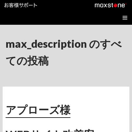
コ
ン
テ
メインメ
ン
ニュー
ツ
へ
max_description のすべ
ス
キ
ッ
ての投稿
プ
アプローズ様