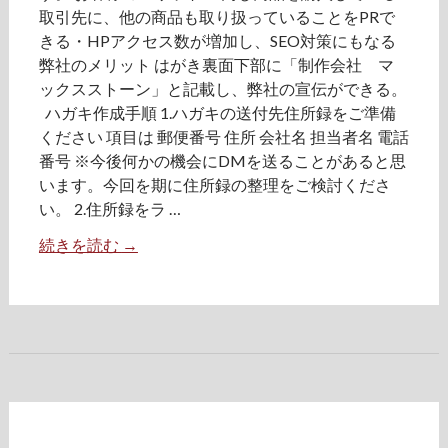
取引先に、他の商品も取り扱っていることをPRで
きる・HPアクセス数が増加し、SEO対策にもなる
弊社のメリット はがき裏面下部に「制作会社 マ
ックスストーン」と記載し、弊社の宣伝ができる。
ハガキ作成手順 1.ハガキの送付先住所録をご準備
ください 項目は 郵便番号 住所 会社名 担当者名 電話
番号 ※今後何かの機会にDMを送ることがあると思
います。今回を期に住所録の整理をご検討くださ
い。 2.住所録をラ …
続きを読む
「
→
リ
ニ
ュ
ー
ア
ル
し
ま