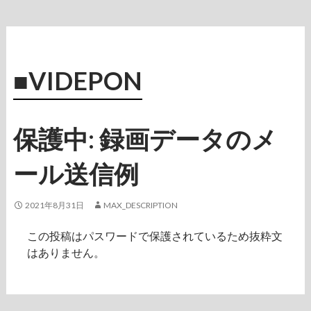
o
n
1
M
T
■VIDEPON
G
保護中: 録画データのメ
ール送信例
2021年8月31日
MAX_DESCRIPTION
この投稿はパスワードで保護されているため抜粋文
はありません。