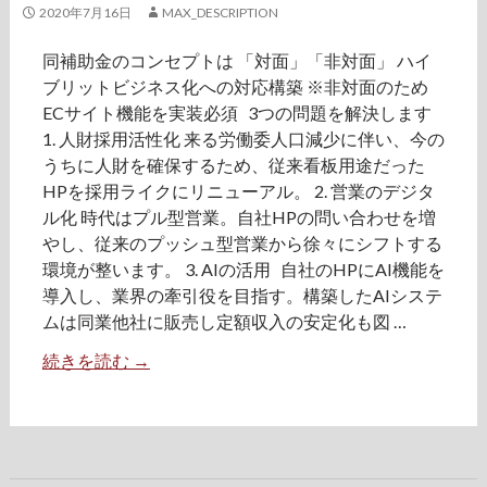
2020年7月16日
MAX_DESCRIPTION
ル
の
同補助金のコンセプトは 「対面」「非対面」 ハイ
ご
ブリットビジネス化への対応構築 ※非対面のため
提
ECサイト機能を実装必須 3つの問題を解決します
案
1. 人財採用活性化 来る労働委人口減少に伴い、今の
うちに人財を確保するため、従来看板用途だった
HPを採用ライクにリニューアル。 2. 営業のデジタ
ル化 時代はプル型営業。自社HPの問い合わせを増
やし、従来のプッシュ型営業から徐々にシフトする
環境が整います。 3. AIの活用 自社のHPにAI機能を
導入し、業界の牽引役を目指す。構築したAIシステ
ムは同業他社に販売し定額収入の安定化も図 …
続きを読む
1
→
、
I
T
導