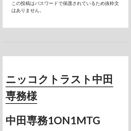
用
この投稿はパスワードで保護されているため抜粋文
で
はありません。
成
約
率
U
P
！
ニッコクトラスト中田
専務様
中田専務1ON1MTG