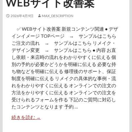
WEBサイト改善案
2026年4月9日
MAX_DESCRIPTION
✅ WEBサイト改善案 新規コンテンツ関連 ● デザ
インイメージ TOPページ → サンプルはこちら
ご注文の流れ → サンプルはこちら リメイク・
デザイン変更 → サンプルはこちら ● 内容 お直
し依頼・来店時の流れをわかりやすくに伝える 個
別の予約が必要かどうかを明確に伝える 必要な持
ち物などを明確に伝える 修理後のサポート、保証
制度を明確に伝える リメイクの具体的な事例・流
れをわかりやすくに伝える オンラインでの注文の
方法をかりやすくに伝える オンラインでの注文を
受けられるフォームを作る 下記のご質問に対応し
たコンテンツとなります 予約 …
続きを読む
W
→
E
B