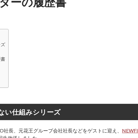
リーダーの履歴書
ーズ
歴書
辞めない仕組みシリーズ
PASMO社長、元花王グループ会社社長などをゲストに迎え、
NEWF
0回生放送しました。