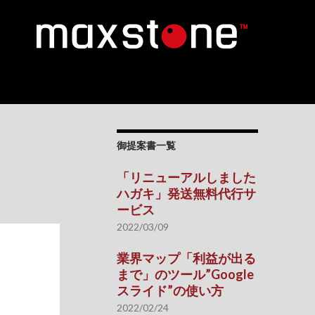
御提案書一覧
「リニューアルしました
ハガキ」発送無料代行サ
ービス
2022/03/09
業界マップ「利益が出る
まで」のツール”Google
スライド”の使い方
2022/02/24