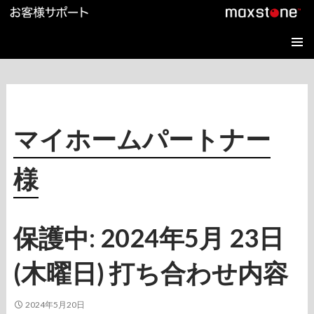
コ
ン
テ
メインメ
ン
ニュー
ツ
へ
ス
キ
ッ
マイホームパートナー
プ
様
保護中: 2024年5月 23日
(木曜日) 打ち合わせ内容
2024年5月20日